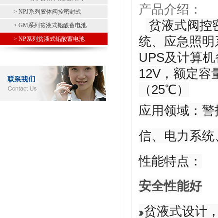
产品介绍：
> NPJ系列胶体阀控密封式
贫液式阀控
> GM系列贫液式铅酸蓄电池
统、应急照明
> NP系列贫液式铅酸蓄电池
UPS及计算
12V，额定容量
（25℃）
应用领域：
警
信、
电力系统
性能特点：
安全性能好
贫液式设计