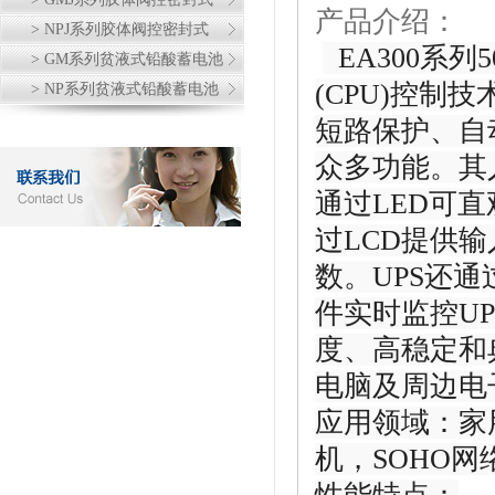
产品介绍：
> NPJ系列胶体阀控密封式
EA300系列
> GM系列贫液式铅酸蓄电池
(CPU)控制
> NP系列贫液式铅酸蓄电池
短路保护、自
众多功能。其
通过LED可
过LCD提供
数。UPS还通
件实时监控U
度、高稳定和
电脑及周边电
应用领域：
家
机，SOHO